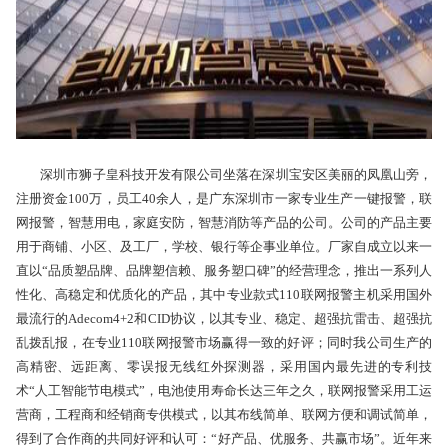
深圳市狮子皇科技开发有限公司坐落在深圳宝安区美丽的凤凰山旁，
注册资金100万，员工40余人，是广东深圳市一家专业生产一键报警，联
网报警，智慧用电，家庭安防，智慧消防等产品的公司。公司的产品主要
用于商铺、小区、及工厂，学校、银行等企事业单位。厂家自成立以来一
直以“品质塑品牌、品牌塑信赖、服务塑口碑”的经营理念，推出一系列人
性化、高稳定和优质化的产品，其中专业款式110联网报警主机采用国外
最流行的Adecom4+2和CID协议，以其专业、稳定、超强抗雷击、超强抗
乱拨乱报，在专业110联网报警市场赢得一致的好评；同时我公司生产的
高精密、远距离、零误报无线红外探测器，采用国内最先进的专利技
术“人工智能节电模式”，电池使用寿命长达三年之久，联网报警采用工运
营商，工程商和经销商专供模式，以其布线简单、联网方便和调试简单，
得到了合作商的共同好评和认可：“好产品、优服务、共赢市场”。近年来