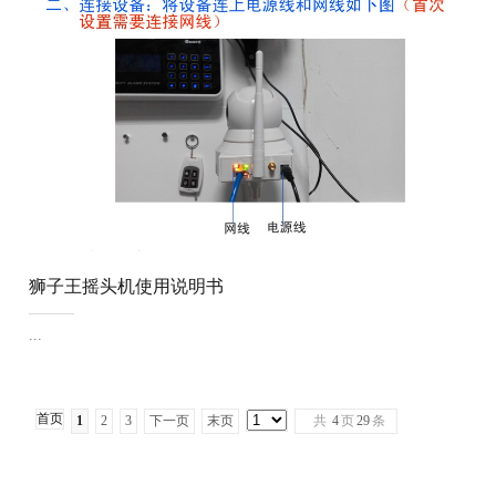
学...
狮子王摇头机使用说明书
...
首页
1
2
3
下一页
末页
共
4
页
29
条