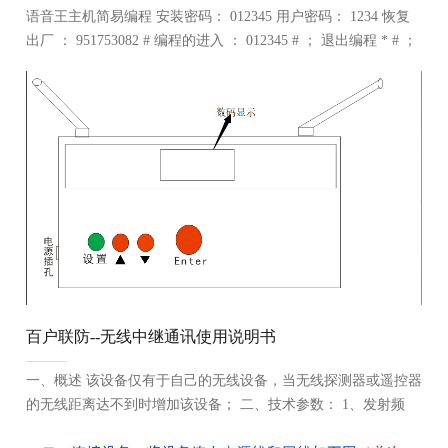
语音王主机简易编程 安装密码： 012345 用户密码： 1234 恢复
出厂 ： 951753082 # 编程的进入 ： 012345 # ； 退出编程 * # ；
用户编码 ： 31+6位用户编码 # ； 删除用户编码 32 # ； 中心IP
设置...
百户联防--无线中继通讯使用说明书
一、概述 该设备仅有于自己的无线设备，当无线探测器或遥控器
的无线距离达不到时增加该设备； 二、技术参数： 1、发射频
率：315MHz 2、发射距离：1000米（开阔地） 3、发射模式：